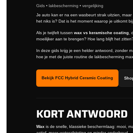
Gids • lakbescherming • vergelijking
Je auto kan er na een wasbeurt strak uitzien, maar h
het niks is? Dat is het moment waarop je uitkomt bij
Als je twijfelt tussen
wax vs keramische coating
, 
moeilijker aan te brengen? Hoe lang blijft het zitten
In deze gids krijg je een helder antwoord, zonder 
hoe je met de juiste routine de lakbescherming max
Bekijk FCC Hybrid Ceramic Coating
Shop
KORT ANTWOORD
Wax
is de snelle, klassieke beschermlaag: mooi, mak
actief, meer waterafstoting en minder onderhoud.