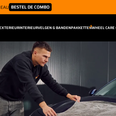
SH
e Combo nu live – gratis Diepte Velgenborstel cadeau
EXTERIEUR
INTERIEUR
VELGEN & BANDEN
PAKKETTEN
WHEEL CARE