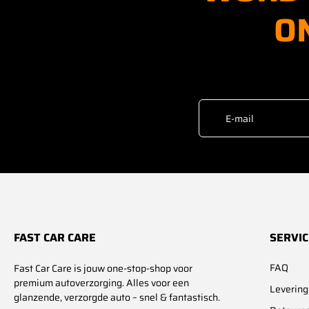
O
E-mail
FAST CAR CARE
SERVIC
FAQ
Fast Car Care is jouw one-stop-shop voor
premium autoverzorging. Alles voor een
Levering
glanzende, verzorgde auto – snel & fantastisch.