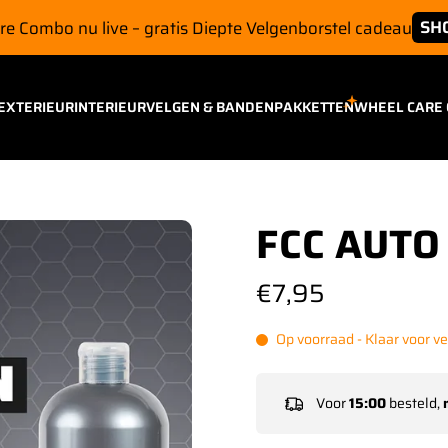
SH
e Combo nu live – gratis Diepte Velgenborstel cadeau
EXTERIEUR
INTERIEUR
VELGEN & BANDEN
PAKKETTEN
WHEEL CARE
FCC AUT
€7,95
Op voorraad - Klaar voor v
Voor
15:00
besteld,