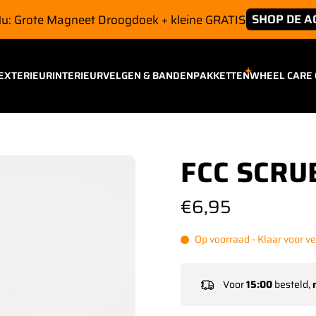
E
EXTERIEUR
INTERIEUR
VELGEN & BANDEN
PAKKETTEN
WHEEL CARE
FCC SCRU
€6,95
Op voorraad - Klaar voor v
Voor
15:00
besteld,