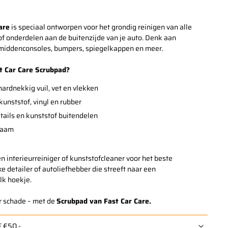
are
is speciaal ontworpen voor het grondig reinigen van alle
of onderdelen aan de buitenzijde van je auto. Denk aan
 middenconsoles, bumpers, spiegelkappen en meer.
t Car Care Scrubpad?
ardnekkig vuil, vet en vlekken
kunststof, vinyl en rubber
etails en kunststof buitendelen
zaam
n interieurreiniger of kunststofcleaner voor het beste
e detailer of autoliefhebber die streeft naar een
lk hoekje.
r schade – met de
Scrubpad van Fast Car Care.
 €50,-