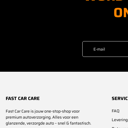
O
E-mail
FAST CAR CARE
SERVIC
FAQ
Fast Car Care is jouw one-stop-shop voor
premium autoverzorging. Alles voor een
Levering
glanzende, verzorgde auto – snel & fantastisch.