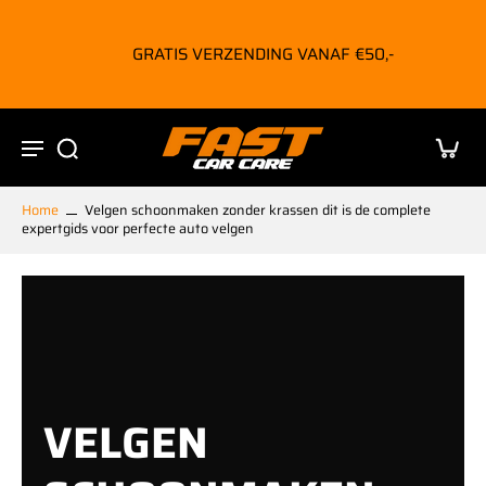
nhoud
pringen
GRATIS VERZENDING VANAF €50,-
Home
Velgen schoonmaken zonder krassen dit is de complete
expertgids voor perfecte auto velgen
VELGEN