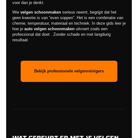
voor dan je denkt.
Wie
velgen schoonmaken
serieus neemt, begrijpt dat het
geen kwestie is van “even soppen”. Het is een combinatie van
chemie, temperatuur, materiaal en techniek. In deze gids leer je
hoe je
auto velgen schoonmaken
uitvoert zoals een
professional dat doet . Zonder schade en met langdurig
resultaat.
Bekijk professionele velgenreinigers
WAT GEBEURT ER MET JE VELGEN