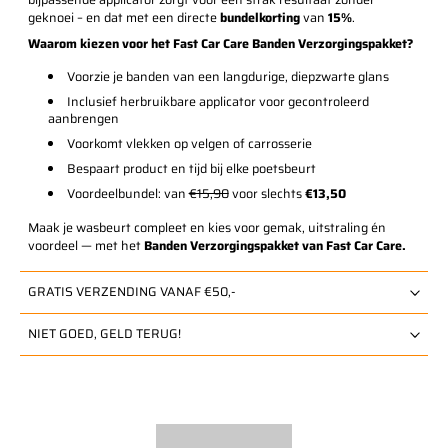
bijpassende applicator zorgt voor een strak resultaat zonder
geknoei – en dat met een directe
bundelkorting
van
15%
.
Waarom kiezen voor het Fast Car Care Banden Verzorgingspakket?
Voorzie je banden van een langdurige, diepzwarte glans
Inclusief herbruikbare applicator voor gecontroleerd
aanbrengen
Voorkomt vlekken op velgen of carrosserie
Bespaart product en tijd bij elke poetsbeurt
Voordeelbundel: van
€15,90
voor slechts
€13,50
Maak je wasbeurt compleet en kies voor gemak, uitstraling én
voordeel — met het
Banden Verzorgingspakket van Fast Car Care.
GRATIS VERZENDING VANAF €50,-
NIET GOED, GELD TERUG!