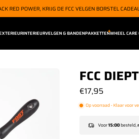
MBO
EXTERIEUR
INTERIEUR
VELGEN & BANDEN
PAKKETTEN
WHEEL CARE
FCC DIEP
€17,95
Op voorraad - Klaar voor v
Voor
15:00
besteld,