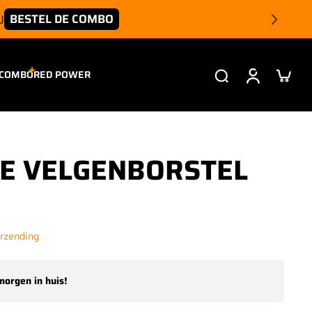
Wheel Care Combo nu live – gratis Diepte Ve
 COMBO
RED POWER
TE VELGENBORSTEL
erzending
morgen in huis!