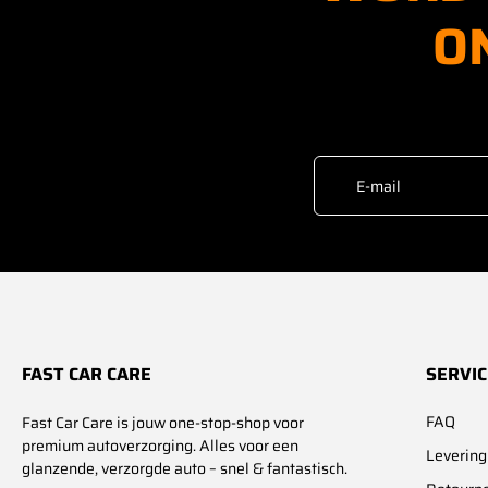
O
E-mail
FAST CAR CARE
SERVIC
FAQ
Fast Car Care is jouw one-stop-shop voor
premium autoverzorging. Alles voor een
Levering
glanzende, verzorgde auto – snel & fantastisch.