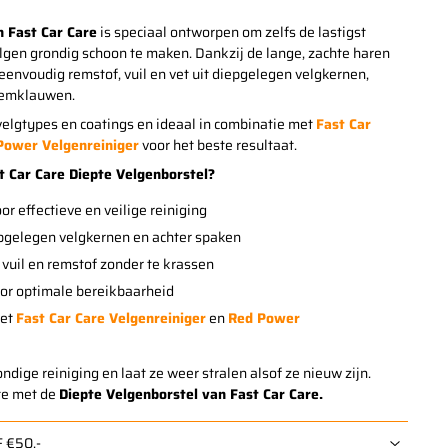
n Fast Car Care
is speciaal ontworpen om zelfs de lastigst
lgen grondig schoon te maken. Dankzij de lange, zachte haren
 eenvoudig remstof, vuil en vet uit diepgelegen velgkernen,
 remklauwen.
e velgtypes en coatings en ideaal in combinatie met
Fast Car
Power Velgenreiniger
voor het beste resultaat.
 Car Care Diepte Velgenborstel?
or effectieve en veilige reiniging
pgelegen velgkernen en achter spaken
vuil en remstof zonder te krassen
oor optimale bereikbaarheid
met
Fast Car Care Velgenreiniger
en
Red Power
ndige reiniging en laat ze weer stralen alsof ze nieuw zijn.
pte met de
Diepte Velgenborstel van Fast Car Care.
 €50,-