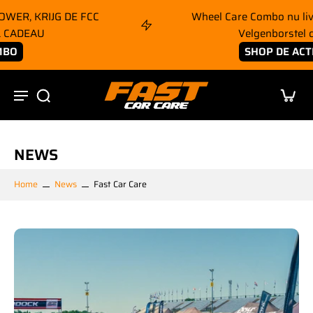
nhoud
Wheel Care Combo nu live – gratis Diepte
pringen
Velgenborstel cadeau
SHOP DE ACTIE
NEWS
Home
News
Fast Car Care