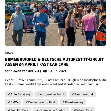
News
BIIMMERWORLD & DEUTSCHE AUTOFEST TT-CIRCUIT
ASSEN 24 APRIL | FAST CAR CARE
door
Owen van der Vlag
op 30 jun. 2026
Event • BMW • community • Fast Car Care Terugblik op Deutsche Auto
Fest x Bimmerworld Afgelopen weekend stonden wij met Fast Car
Care op Deutsche Auto Fest, samen met Bimmerworld. Een dag vol
indrukwekkende Duitse auto's, detailing, performance builds en
#Auto Detailing
#Automotive Event
#Bimmerworld
duizenden autoliefhebbers die dezelfde passie delen. Van perfect
onderhouden BMW's en Audi's tot exclusieve Porsches en krachtige
#BMW
#Deutsche Auto Fest
#Eventverslag
AMG's: overal draaide het om kwaliteit, uitstraling en oog voor detail.
Precies waar Fast Car Care zich ook iedere dag mee bezighoudt. Een
#Fast Car Care
#Keramische Coating
#Wheel Care