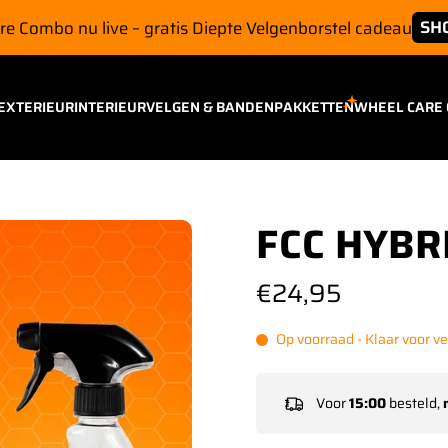
SH
e Combo nu live – gratis Diepte Velgenborstel cadeau
EXTERIEUR
INTERIEUR
VELGEN & BANDEN
PAKKETTEN
WHEEL CARE
FCC HYBR
€24,95
Op voorraad - Klaar voor v
Voor
15:00
besteld,