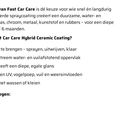
van Fast Car Care
is dé keuze voor wie snel én langdurig
eerde spraycoating creëert een duurzame, water- en
las, chroom, metaal, kunststof en rubbers – voor een diepe
l 6 maanden.
 Car Care Hybrid Ceramic Coating?
te brengen – sprayen, uitwrijven, klaar
xtreem water- en vuilafstotend oppervlak
geeft een diepe, egale glans
en UV, vogelpoep, vuil en weersinvloeden
 het wassen of kleien
egen: