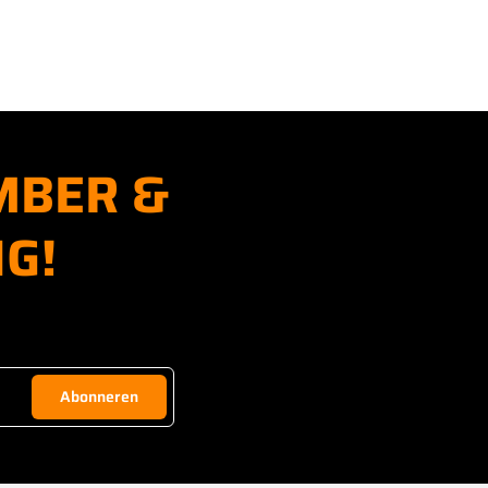
MBER &
G!
Abonneren