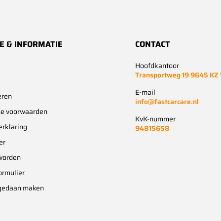
E & INFORMATIE
CONTACT
Hoofdkantoor
Transportweg 19 9645 KZ
E-mail
eren
info@fastcarcare.nl
e voorwaarden
KvK-nummer
erklaring
94815658
er
worden
ormulier
gedaan maken