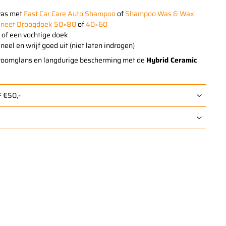
was met
Fast Car Care Auto Shampoo
of
Shampoo Was & Wax
neet Droogdoek 50×80
of
40×60
 of een vochtige doek
eel en wrijf goed uit (niet laten indrogen)
roomglans en langdurige bescherming met de
Hybrid Ceramic
 €50,-