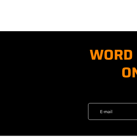
WORD 
O
E-mail