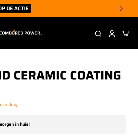
OP DE ACTIE
 COMBO
RED POWER
ID CERAMIC COATING
erzending
morgen in huis!